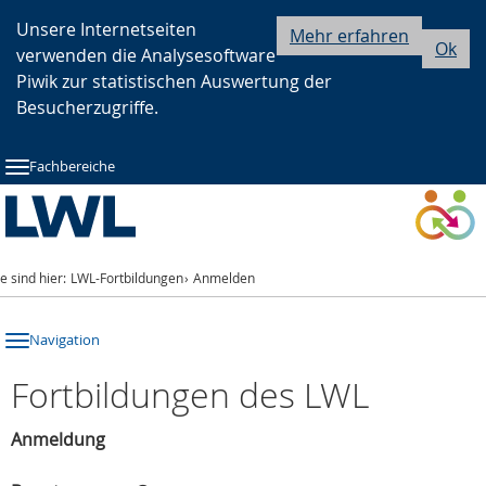
Zur
Zur
Zum
Unsere Internetseiten
Mehr erfahren
Ok
verwenden die Analysesoftware
Hauptnavigation
Seitennavigation
Inhalt
Piwik zur statistischen Auswertung der
Besucherzugriffe.
Fachbereiche
ie sind hier:
LWL-Fortbildungen
Anmelden
Navigation
Fortbildungen des LWL
Anmeldung